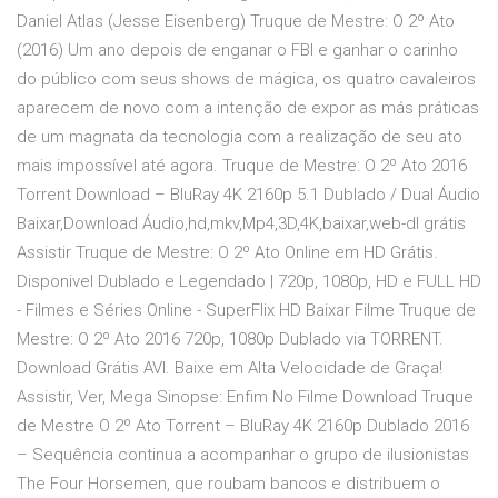
Daniel Atlas (Jesse Eisenberg) Truque de Mestre: O 2º Ato
(2016) Um ano depois de enganar o FBI e ganhar o carinho
do público com seus shows de mágica, os quatro cavaleiros
aparecem de novo com a intenção de expor as más práticas
de um magnata da tecnologia com a realização de seu ato
mais impossível até agora. Truque de Mestre: O 2º Ato 2016
Torrent Download – BluRay 4K 2160p 5.1 Dublado / Dual Áudio
Baixar,Download Áudio,hd,mkv,Mp4,3D,4K,baixar,web-dl grátis
Assistir Truque de Mestre: O 2º Ato Online em HD Grátis.
Disponivel Dublado e Legendado | 720p, 1080p, HD e FULL HD
- Filmes e Séries Online - SuperFlix HD Baixar Filme Truque de
Mestre: O 2º Ato 2016 720p, 1080p Dublado via TORRENT.
Download Grátis AVI. Baixe em Alta Velocidade de Graça!
Assistir, Ver, Mega Sinopse: Enfim No Filme Download Truque
de Mestre O 2º Ato Torrent – BluRay 4K 2160p Dublado 2016
– Sequência continua a acompanhar o grupo de ilusionistas
The Four Horsemen, que roubam bancos e distribuem o