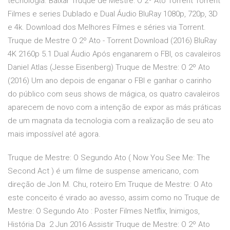
tecnologia. Baixar Truque de Mestre: O 2º Ato Torrent Torrent
Filmes e series Dublado e Dual Áudio BluRay 1080p, 720p, 3D
e 4k. Download dos Melhores Filmes e séries via Torrent.
Truque de Mestre O 2º Ato - Torrent Download (2016) BluRay
4K 2160p 5.1 Dual Áudio Após enganarem o FBI, os cavaleiros
Daniel Atlas (Jesse Eisenberg) Truque de Mestre: O 2º Ato
(2016) Um ano depois de enganar o FBI e ganhar o carinho
do público com seus shows de mágica, os quatro cavaleiros
aparecem de novo com a intenção de expor as más práticas
de um magnata da tecnologia com a realização de seu ato
mais impossível até agora.
Truque de Mestre: O Segundo Ato ( Now You See Me: The
Second Act ) é um filme de suspense americano, com
direção de Jon M. Chu, roteiro Em Truque de Mestre: O Ato
este conceito é virado ao avesso, assim como no Truque de
Mestre: O Segundo Ato : Poster Filmes Netflix, Inimigos,
História Da 2 Jun 2016 Assistir Truque de Mestre: O 2º Ato