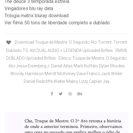
The deuce 3 temporada estreia
Vingadores blu ray data
Trilogia matrix bluray download
Ver filme 50 tons de liberdade completo e dublado
Download Truque de Mestre: O Segundo Ato Torrent. Torrent
Dublado TS. AVI DUAL AUDIO + LEGENDA Uploaded Brfiles . RMVB
DUBLADO Uploaded Brfiles . Elenco Truque de Mestre: O Segundo
Ato Jesse Eisenberg J. Daniel Atlas Mark Ruffalo Dylan Rhodes
Woody Harrelson Merritt McKinney Dave Franco Jack Wilder
Daniel Radcliffe Walter Mabry Lizzy Caplan Jay
Chu, Truque de Mestre: O 2º Ato retoma a história
de onde a anterior terminou. Primeiro, observamos
uma cena no passado que explica melhor o ódio de