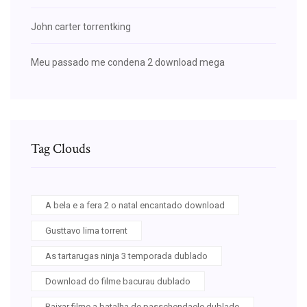
John carter torrentking
Meu passado me condena 2 download mega
Tag Clouds
A bela e a fera 2 o natal encantado download
Gusttavo lima torrent
As tartarugas ninja 3 temporada dublado
Download do filme bacurau dublado
Baixar filme a batalha de passchendaele dublado