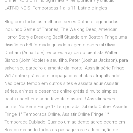
Online, NCIS criminologia naval - Temporada 7 y 8 audio
LATINO, NCIS -Temporadas 1 a la 11- Latino e ingles
Blog com todas as melhores series Online e legendadas!
Incluindo Game of Thrones, The Walking Dead, American
Horror Story e Breaking Bad!!! Situado em Boston, Fringe uma
divisão do FBI formada quando a agente especial Olivia
Dunham (Anna Torv) recorreu à ajuda do cientista Walter
Bishop (John Noble) e seu filho, Peter (Joshua Jackson), para
salvar seu parceiro e amante da morte. Assistir série Fringe:
2x17 online grátis sem propagandas chatas atrapalhando!
Não perca tempo em outros sites e assista aqui! Assistir
séries, animes e desenhos online grátis é muito simples,
basta escolher a serie favorita e assistir! Assistir series
online. No Série Fringe 1ª Temporada Dublado Online, Assistir
Fringe 1ª Temporada Online, Assistir Online Fringe 1ª
Temporada Dublado, Quando um acidente áereo ocorre em
Boston matando todos os passageiros e a tripulação de