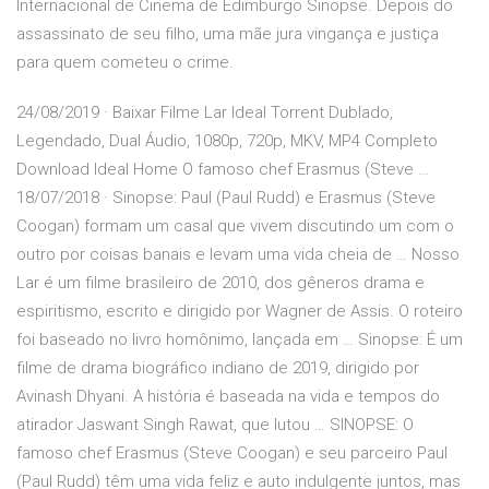
Internacional de Cinema de Edimburgo Sinopse. Depois do
assassinato de seu filho, uma mãe jura vingança e justiça
para quem cometeu o crime.
24/08/2019 · Baixar Filme Lar Ideal Torrent Dublado,
Legendado, Dual Áudio, 1080p, 720p, MKV, MP4 Completo
Download Ideal Home O famoso chef Erasmus (Steve …
18/07/2018 · Sinopse: Paul (Paul Rudd) e Erasmus (Steve
Coogan) formam um casal que vivem discutindo um com o
outro por coisas banais e levam uma vida cheia de … Nosso
Lar é um filme brasileiro de 2010, dos gêneros drama e
espiritismo, escrito e dirigido por Wagner de Assis. O roteiro
foi baseado no livro homônimo, lançada em … Sinopse: É um
filme de drama biográfico indiano de 2019, dirigido por
Avinash Dhyani. A história é baseada na vida e tempos do
atirador Jaswant Singh Rawat, que lutou … SINOPSE: O
famoso chef Erasmus (Steve Coogan) e seu parceiro Paul
(Paul Rudd) têm uma vida feliz e auto indulgente juntos, mas