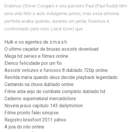
Erasmus (Steve Coogan) e seu parceiro Paul (Paul Rudd) têm
uma vida feliz e auto indulgente juntos, mas essa sintonia
perfeita acaba quando, durante um jantar, Erasmus é
confrontado pelo neto (Jack Gore) que …
Hulk e os agentes de s.m.a.s.h
O ultimo caçador de bruxas assistir download
Mega hd series e filmes online
Elenco felicidade por um fio
Assistir velozes e furiosos 8 dublado 720p online
Renilda maria quando deus decide playback legendado
Cantando na chuva dublado online
Filme alita anjo de combate completo dublado hd
Caderno supernatural mercadolivre
Novela jesus capitulo 143 dailymotion
Filme pronto falei sinopse
Registro brasfoot 2011 yahoo
A joia do nilo online