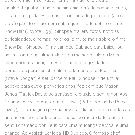
parceiro Paul (Paul Rudd) têm uma vida feliz e auto
indulgente juntos, mas essa sintonia perfeita acaba quando,
durante um jantar, Erasmus é confrontado pelo neto (Jack
Gore) que até então, nem sabia que … Tudo sobre o filme
Show Bar (Coyote Ugly). Sinopse, trailers, fotos, notícias,
curiosidades, cinemas, horários, e muito mais sobre o filme
Show Bar. Sinopse. Filme Lar Ideal Dublado para baixar ou
assistir online no Filmes Mega, os melhores Filmes Mega
você encontra aqui, filmes dublados e legendados
completos para assistir online. O famoso chef Erasmus
(Steve Coogan) e seu parceiro Paul Sinopse Ir de um lar
adotivo para outro, por vários anos, fez com que Mason
Jones (Patrick Davis) se sentisse rejeitado e sem amor. Aos
17 anos, ele vai morar com os Lewis (Pete Freeland e Robyn
Lively), mas imagina que sua nova família será como todas as
anteriores: composta por um casal de meia-idade, que se
sentiu chamado por Deus para uma mudança de vida, e uma
criança. Ao Assistir Lar Ideal HD Dublado, O famoso chef