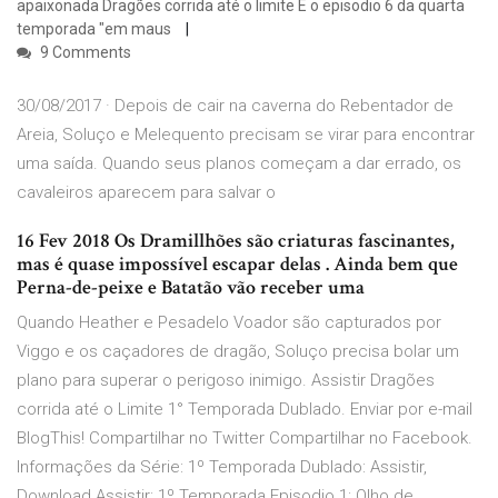
apaixonada Dragões corrida até o limite É o episodio 6 da quarta
temporada "em maus
9 Comments
30/08/2017 · Depois de cair na caverna do Rebentador de
Areia, Soluço e Melequento precisam se virar para encontrar
uma saída. Quando seus planos começam a dar errado, os
cavaleiros aparecem para salvar o
16 Fev 2018 Os Dramillhões são criaturas fascinantes,
mas é quase impossível escapar delas . Ainda bem que
Perna-de-peixe e Batatão vão receber uma
Quando Heather e Pesadelo Voador são capturados por
Viggo e os caçadores de dragão, Soluço precisa bolar um
plano para superar o perigoso inimigo. Assistir Dragões
corrida até o Limite 1° Temporada Dublado. Enviar por e-mail
BlogThis! Compartilhar no Twitter Compartilhar no Facebook.
Informações da Série: 1º Temporada Dublado: Assistir,
Download Assistir: 1º Temporada Episodio 1: Olho de …