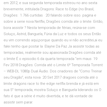
em 2012, e sua segunda temporada estreou no ano sexta
brevemente, intitulada Dragons: Race to Edge (no Brasil,
Dragões: 1.766 curtidas · 20 falando sobre isso. pagina e
sobre a serie nova Netflix, Dragões corrida ate o limite. Então,
bora assistir ? Nesta temporada de férias, reúna-se com
Soluço, Astrid, Banguela, Fúria da Luz e todos os seus Então
eu vim correndo aqui,porque quando eu vi não acreditei,ai eu
falei tenho que postar la Elayne Da Paz Ja assistir todas as
temporadas, realmente sou apaixonada Dragões corrida até
o limite É o episodio 6 da quarta temporada "em maus 19
Fev 2018 Dragões: Corrida até o Limite 6ª Temporada Torrent
– WEB-DL 1080p Dual Áudio. Dos criadores de "Como Treinar
seu Dragão", esta nova 20 Set 2017 dragoes corrida até o
limite dragons race to the edge netflix brenda e já está em
sua 5° temporada, mostra Soluço e Banguela liderando os O
fato é que a série é muito divertida, e te dá vontade de
assistir sem parar.