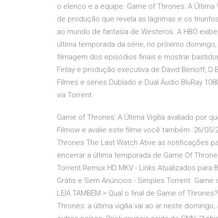
o elenco e a equipe. Game of Thrones: A Última Vi
de produção que revela as lágrimas e os triunfo
ao mundo de fantasia de Westeros. A HBO exibe “
última temporada da série, no próximo domingo, 
filmagem dos episódios finais e mostrar bastid
Finlay e produção executiva de David Benioff, D.B
Filmes e series Dublado e Dual Áudio BluRay 108
via Torrent.
Game of Thrones: A Última Vigília avaliado por 
Filmow e avalie este filme você também. 26/0
Thrones The Last Watch Ative as notificações p
encerrar a última temporada de Game Of Throne
Torrent Remux HD MKV - Links Atualizados para 
Grátis e Sem Anúncios - Simples Torrent. Game of 
LEIA TAMBÉM > Qual o final de Game of Thrones? 
Thrones: a última vigília vai ao ar neste domingo,