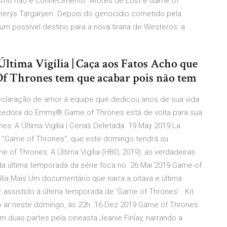
chismo não é conhecimento" Atores de Lost e Game of
erys Targaryen. Depois do genocídio cometido pela
m possível destino para a nova tirana de Westeros: a
ltima Vigília | Caça aos Fatos Acho que
f Thrones tem que acabar pois não tem
 declaração de amor à equipe que dedicou anos de sua vida
ncedora do Emmy® Game of Thrones está de volta para sua
s: A Última Vigília | Cenas Deletada. 19 May 2019 La
ie "Game of Thrones", que este domingo tendrá su
e of Thrones: A Última Vigília (HBO, 2019): as verdadeiras
da última temporada da série foca no 26 Mai 2019 Game of
gília Mais Um documentário que narra a oitava e última
 assistido à última temporada de 'Game of Thrones' · Kit
 ao ar neste domingo, às 22h. 16 Dez 2019 Game of Thrones:
m duas partes pela cineasta Jeanie Finlay, narrando a