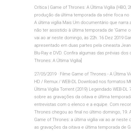
Crítica | Game of Thrones: A Última Vigília (HBO,
produção da última temporada da série foca no 
A última vigília Mais Um documentário que narra 
não ter assistido à última temporada de 'Game of 
vai ao ar neste domingo, às 22h. 16 Dez 2019 Ga
apresentado em duas partes pela cineasta Jeanie
Blu-Ray e DVD. Confira algumas das prévias dos
Thrones: A Última Vigília]
27/05/2019 · Filme Game of Thrones - A Última Vi
HD / Remux / WEB-DL Download nos formatos MKV
Última Vigília Torrent (2019) Legendado WEB-D
sobre as gravações da oitava e última temporad
entrevistas com o elenco e a equipe. Com recor
Thrones chegou ao final no último domingo, 19. A
Game of Thrones: a última vigília vai ao ar nes
as gravações da oitava e última temporada de G