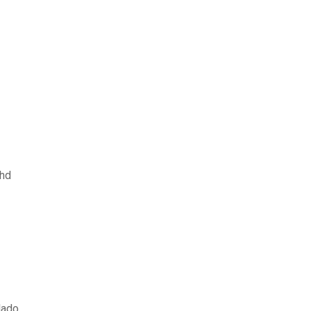
 hd
lado