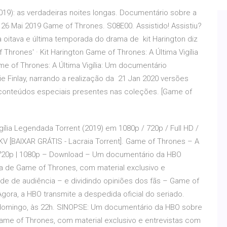
 2019): as verdadeiras noites longas. Documentário sobre a
26 Mai 2019 Game of Thrones. S08E00. Assistido! Assistiu?
a oitava e última temporada do drama de kit Harington diz
Thrones' · Kit Harington Game of Thrones: A Última Vigília
me of Thrones: A Última Vigília: Um documentário
 Finlay, narrando a realização da 21 Jan 2020 versões
 conteúdos especiais presentes nas coleções. [Game of
gília Legendada Torrent (2019) em 1080p / 720p / Full HD /
 [BAIXAR GRÁTIS - Lacraia Torrent]. Game of Thrones – A
L 720p | 1080p – Download – Um documentário da HBO
a de Game of Thrones, com material exclusivo e
de de audiência – e dividindo opiniões dos fãs – Game of
gora, a HBO transmite a despedida oficial do seriado.
te domingo, às 22h. SINOPSE: Um documentário da HBO sobre
ame of Thrones, com material exclusivo e entrevistas com