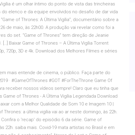
gília é um olhar íntimo do ponto de vista das trincheiras
s do elenco e da equipe envolvidos no desafio de dar vida
Game of Thrones: A Última Vigília”, documentário sobre a
26 de maio, às 22h00. A produção vai revelar como foi a
ores do set. “Game of Thrones” tem direção de Jeanie
. […] Baixar Game of Thrones – A Última Vigília Torrent
0p, 720p, 3D e 4k. Download dos Melhores Filmes e séries
quem mais entende de cinema, o público. Faça parte do
5/2019 · #GameOfThrones #GOT #ForTheThrone Game Of
ara receber nossos vídeos sempre! Claro que eu tinha que
s Game of Thrones - A Última Vigília Legendada Download
Baixar com a Melhor Qualidade de Som 10 e Imagem 10 |
Thrones: a última vigília vai ao ar neste domingo, às 22h.
Confira o 'recap' do episódio 6 da série. Game of
 às 22h. saiba mais. Covid-19 mata artistas no Brasil e em