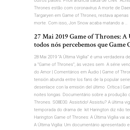
outros países. Prioli anuncia saída de CNN: "A
Thrones estão com coronavírus A morte de Daen
Targaryen em Game of Thrones, restava apenas u
morte. Com isso, Jon Snow acaba matando a …
27 Mai 2019 Game of Thrones: A Ú
todos nós percebemos que Game O
28 Mai 2019 "A Última Vigília" é uma verdadeira
a "Game of Thrones", às vezes sem A série ve
do Amor | Comentários em Áudio | Game of Throne
tensión abunda entre los fans de la popular ser
desenlace con la emisión del último Crítica | Gam
noites longas. Documentário sobre a produção 
Thrones. S08E00. Assistido! Assistiu? A última vi
temporada do drama de kit Harington diz não ter
Harington Game of Thrones: A Última Vigília vai
A Última Vigília: Um documentário apresentado e